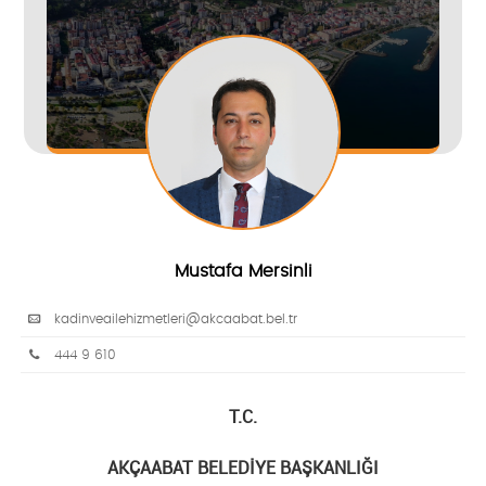
Mustafa Mersinli
kadinveailehizmetleri@akcaabat.bel.tr
444 9 610
T.C.
AKÇAABAT BELEDİYE BAŞKANLIĞI