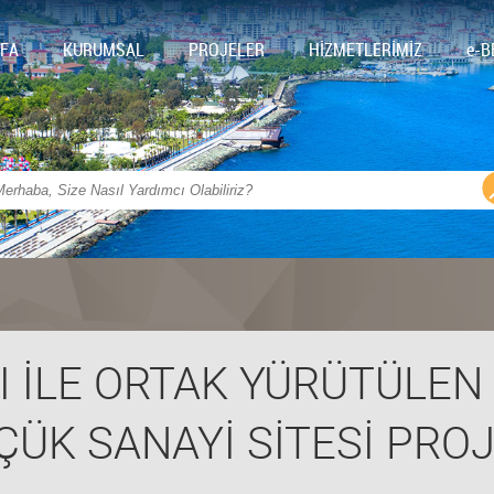
FA
KURUMSAL
PROJELER
HİZMETLERİMİZ
e-B
İLE ORTAK YÜRÜTÜLEN 
ÇÜK SANAYİ SİTESİ PROJ