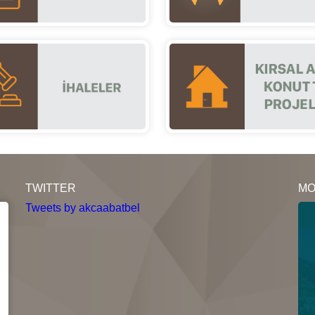
TWITTER
MO
Tweets by akcaabatbel