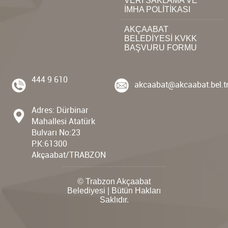
VERİ SAKLAMA VE
İMHA POLİTİKASI
AKÇAABAT
BELEDİYESİ KVKK
BAŞVURU FORMU
444 9 610
akcaabat@akcaabat.bel.t
Adres: Dürbinar
Mahallesi Atatürk
Bulvarı No:23
P.K:61300
Akçaabat/TRABZON
© Trabzon Akçaabat
Belediyesi | Bütün Hakları
Saklıdır.