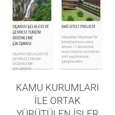
UÇARSU ŞELALESİ VE
DAĞ OTELİ PROJESİ
ÇEVRESİ TURİZM
Akçaabat Akçatepe’de
DÜZENLEME
belediyemizce satın
ÇALIŞMASI
alınan 17 dönümlük
arazi üzerine turistik bir
UÇARSU ŞELALESİ VE
otel yapılmasına
ÇEVRESİ TURİZM
çalışılacaktır.
DÜZENLEME
ÇALIŞMASI
KAMU KURUMLARI
İLE ORTAK
YÜRÜTÜLEN İŞLER