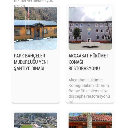
hizmet vermekten çok
uzaktı.
PARK BAHÇELER
AKÇAABAT HÜKÜMET
MÜDÜRLÜĞÜ YENİ
KONAĞI
ŞANTİYE BİNASI
RESTORASYONU
Akçaabat Hükümet
Konağı Bakım, Onarım,
Bahçe Düzenlemesi ve
dış cephe restorasyonu
işi