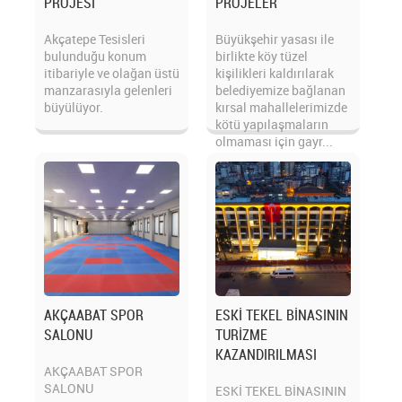
PROJESİ
PROJELER
Akçatepe Tesisleri
Büyükşehir yasası ile
bulunduğu konum
birlikte köy tüzel
itibariyle ve olağan üstü
kişilikleri kaldırılarak
manzarasıyla gelenleri
belediyemize bağlanan
büyülüyor.
kırsal mahallelerimizde
kötü yapılaşmaların
olmaması için gayr...
AKÇAABAT SPOR
ESKİ TEKEL BİNASININ
SALONU
TURİZME
KAZANDIRILMASI
AKÇAABAT SPOR
SALONU
ESKİ TEKEL BİNASININ