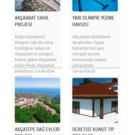
AKÇAABAT SAHİL
YARI OLİMPİK YÜZME
PROJESİ
HAVUZU
Doğu Karadeniz
Akçaabat Belediyesi
Bölgesi’nde ilk olma
tarafından ilçeye
özelliğine sahip ve
kazandırılan yarı
Akçaabat’ın simgesi
olimpik yüzme
haline gelen Akçaabat
havuzunda inşaat
Sahil Parkı Akçaabat
çalışmaları
Belediyesi tarafından
tamamlandı.
yenilendi...
AKÇATEPE DAĞ EVLERİ
ÜCRETSİZ KONUT TİP