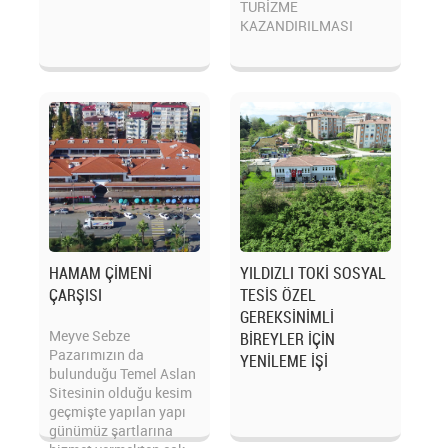
TURİZME
KAZANDIRILMASI
HAMAM ÇİMENİ
YILDIZLI TOKİ SOSYAL
ÇARŞISI
TESİS ÖZEL
GEREKSİNİMLİ
Meyve Sebze
BİREYLER İÇİN
Pazarımızın da
YENİLEME İŞİ
bulunduğu Temel Aslan
Sitesinin olduğu kesim
geçmişte yapılan yapı
günümüz şartlarına