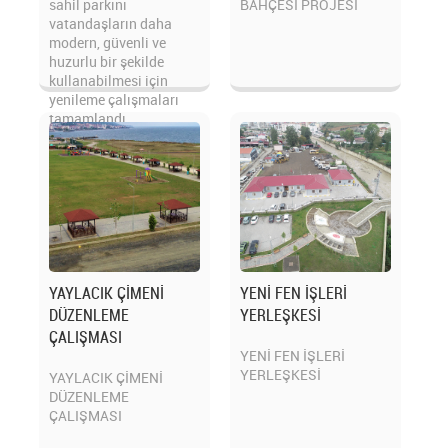
sahil parkını
BAHÇESİ PROJESİ
vatandaşların daha
modern, güvenli ve
huzurlu bir şekilde
kullanabilmesi için
yenileme çalışmaları
tamamlandı.
YAYLACIK ÇİMENİ
YENİ FEN İŞLERİ
DÜZENLEME
YERLEŞKESİ
ÇALIŞMASI
YENİ FEN İŞLERİ
YERLEŞKESİ
YAYLACIK ÇİMENİ
DÜZENLEME
ÇALIŞMASI