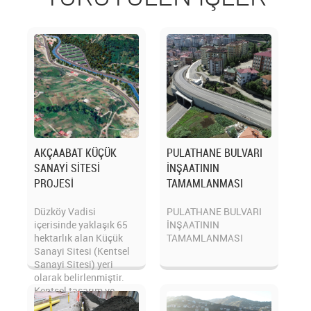
AKÇAABAT KÜÇÜK
PULATHANE BULVARI
SANAYİ SİTESİ
İNŞAATININ
PROJESİ
TAMAMLANMASI
Düzköy Vadisi
PULATHANE BULVARI
içerisinde yaklaşık 65
İNŞAATININ
hektarlık alan Küçük
TAMAMLANMASI
Sanayi Sitesi (Kentsel
Sanayi Sitesi) yeri
olarak belirlenmiştir.
Kentsel tasarım ve
planlam...