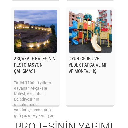
AKÇAKALE KALESİNİN
OYUN GRUBU VE
RESTORASYON
YEDEK PARÇA ALIMI
ÇALIŞMASI
VE MONTAJI İŞİ
Tarihi 1100’lü yıllara
dayanan Akçakale
Kalesi, Akçaabat
Belediyesi’nin
öncülüğünde
yapılan çalışmalarla
gün yüzüne çıkarılıyor.
PROJESİNİN YAPIMI