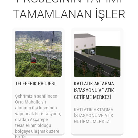
TAMAMLANAN İŞLER
TELEFERİK PROJESİ
KATI ATIK AKTARMA
İSTASYONU VE ATIK
Şehrimizin sahilinden
GETİRME MERKEZİ
Orta Mahalle sit
alanının üst kısmında
KATI ATIK AKTARMA
yapılacak bir istasyona,
İSTASYONU VE ATIK
oradan Akçatepe
GETİRME MERKEZİ
tesislerinin olduğu
bölgeye ulaşmak üzere
bir Te...