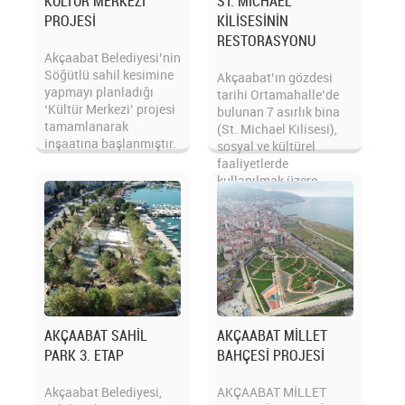
KÜLTÜR MERKEZİ
ST. MİCHAEL
PROJESİ
KİLİSESİNİN
RESTORASYONU
Akçaabat Belediyesi’nin
Söğütlü sahil kesimine
Akçaabat’ın gözdesi
yapmayı planladığı
tarihi Ortamahalle’de
‘Kültür Merkezi’ projesi
bulunan 7 asırlık bina
tamamlanarak
(St. Michael Kilisesi),
inşaatına başlanmıştır.
sosyal ve kültürel
faaliyetlerde
kullanılmak üzere
restore ed...
AKÇAABAT SAHİL
AKÇAABAT MİLLET
PARK 3. ETAP
BAHÇESİ PROJESİ
Akçaabat Belediyesi,
AKÇAABAT MİLLET