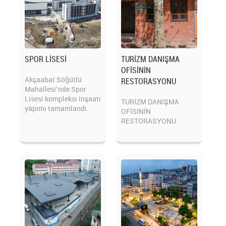
SPOR LİSESİ
TURİZM DANIŞMA
OFİSİNİN
Akçaabat Söğütlü
RESTORASYONU
Mahallesi’nde Spor
Lisesi kompleksi inşaatı
TURİZM DANIŞMA
yapımı tamamlandı.
OFİSİNİN
RESTORASYONU