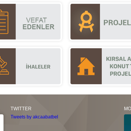
TWITTER
MO
Tweets by akcaabatbel