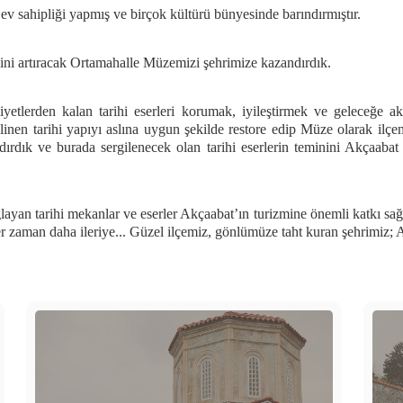
ev sahipliği yapmış ve birçok kültürü bünyesinde barındırmıştır.
sini artıracak Ortamahalle Müzemizi şehrimize kazandırdık.
iyetlerden kalan tarihi eserleri korumak, iyileştirmek ve geleceğe 
linen tarihi yapıyı aslına uygun şekilde restore edip Müze olarak ilç
ndırdık ve burada sergilenecek olan tarihi eserlerin teminini Akçaab
an tarihi mekanlar ve eserler Akçaabat’ın turizmine önemli katkı sağla
er zaman daha ileriye... Güzel ilçemiz, gönlümüze taht kuran şehrimiz; 