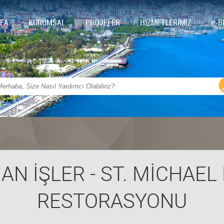
FA
KURUMSAL
PROJELER
HİZMETLERİMİZ
e-B
 İŞLER - ST. MİCHAEL 
RESTORASYONU