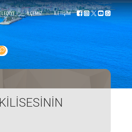
ELEDİYE
İLÇEMİZ
İLETİŞİM
KİLİSESİNİN