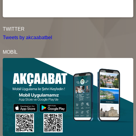
TWITTER
Tweets by akcaabatbel
MOBİL