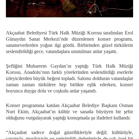
Akçaabat Belediyesi Türk Halk Müziği Korosu tarafından Erol
Günaydın Sanat Merkezi’nde düzenlenen konser programı,
sanatseverlerden yoğun ilgi gördü. Birbirinden güzel türkülerin
seslendirildiği gece, vatandaşlara unutulmaz anlar yaşattı.
Şefliğini Muharrem Gaydan’ın yaptığı Türk Halk Müziği
Korosu, Anadolu’nun farklı yörelerinden seslendirdiği eserlerle
izleyicilerden büyük beğeni topladı. Salonu dolduran vatandaşlar
zaman zaman türkülere hep birlikte eşlik ederken, konser
boyunca duygu dolu ve coşkulu anlar yaşandı.
Konser programına katılan Akçaabat Belediye Başkanı Osman
Nuri Ekim, Akçaabat’ın kültür ve sanatla büyüyen bir şehir
olduğunu vurgulayarak yaptığı konuşmada şu ifadeleri kullandı:
“Akçaabat sadece doğal güzellikleriyle değil; kültürüyle,
sanatıyla, musikisiyle ve yetiştirdiği değerleriyle de çok özel bir