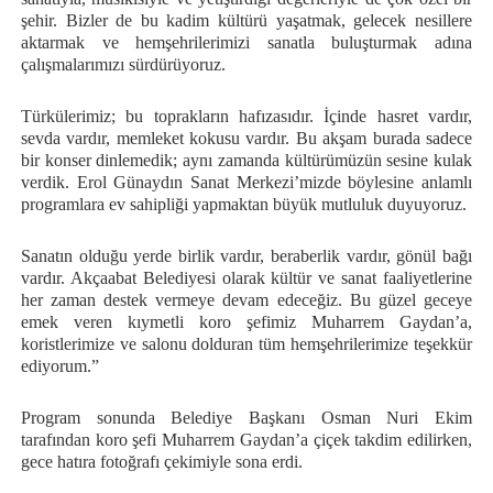
şehir. Bizler de bu kadim kültürü yaşatmak, gelecek nesillere
aktarmak ve hemşehrilerimizi sanatla buluşturmak adına
çalışmalarımızı sürdürüyoruz.
Türkülerimiz; bu toprakların hafızasıdır. İçinde hasret vardır,
sevda vardır, memleket kokusu vardır. Bu akşam burada sadece
bir konser dinlemedik; aynı zamanda kültürümüzün sesine kulak
verdik. Erol Günaydın Sanat Merkezi’mizde böylesine anlamlı
programlara ev sahipliği yapmaktan büyük mutluluk duyuyoruz.
Sanatın olduğu yerde birlik vardır, beraberlik vardır, gönül bağı
vardır. Akçaabat Belediyesi olarak kültür ve sanat faaliyetlerine
her zaman destek vermeye devam edeceğiz. Bu güzel geceye
emek veren kıymetli koro şefimiz Muharrem Gaydan’a,
koristlerimize ve salonu dolduran tüm hemşehrilerimize teşekkür
ediyorum.”
Program sonunda Belediye Başkanı Osman Nuri Ekim
tarafından koro şefi Muharrem Gaydan’a çiçek takdim edilirken,
gece hatıra fotoğrafı çekimiyle sona erdi.