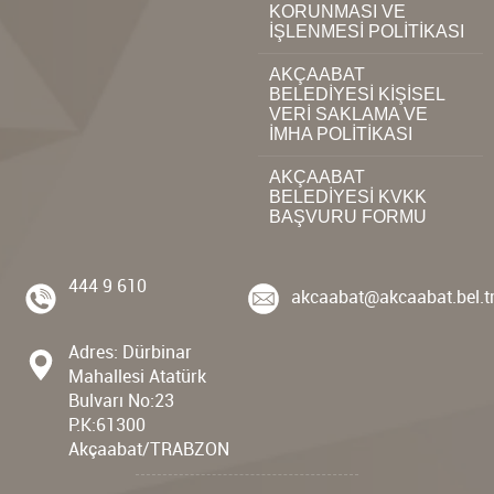
KORUNMASI VE
İŞLENMESİ POLİTİKASI
AKÇAABAT
BELEDİYESİ KİŞİSEL
VERİ SAKLAMA VE
İMHA POLİTİKASI
AKÇAABAT
BELEDİYESİ KVKK
BAŞVURU FORMU
444 9 610
akcaabat@akcaabat.bel.t
Adres: Dürbinar
Mahallesi Atatürk
Bulvarı No:23
P.K:61300
Akçaabat/TRABZON