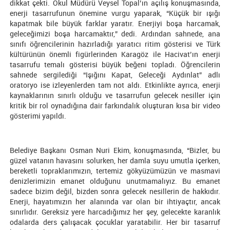
dikkat çekti. Okul Müdürü Veysel Topal’ın açılış konuşmasında,
enerji tasarrufunun önemine vurgu yaparak, “Küçük bir ışığı
kapatmak bile büyük farklar yaratır. Enerjiyi boşa harcamak,
geleceğimizi boşa harcamaktır,” dedi. Ardından sahnede, ana
sınıfı öğrencilerinin hazırladığı yaratıcı ritim gösterisi ve Türk
kültürünün önemli figürlerinden Karagöz ile Hacivat’ın enerji
tasarrufu temalı gösterisi büyük beğeni topladı. Öğrencilerin
sahnede sergilediği “Işığını Kapat, Geleceği Aydınlat” adlı
oratoryo ise izleyenlerden tam not aldı. Etkinlikte ayrıca, enerji
kaynaklarının sınırlı olduğu ve tasarrufun gelecek nesiller için
kritik bir rol oynadığına dair farkındalık oluşturan kısa bir video
gösterimi yapıldı.
Belediye Başkanı Osman Nuri Ekim, konuşmasında, “Bizler, bu
güzel vatanın havasını solurken, her damla suyu umutla içerken,
bereketli topraklarımızın, tertemiz gökyüzümüzün ve masmavi
denizlerimizin emanet olduğunu unutmamalıyız. Bu emanet
sadece bizim değil, bizden sonra gelecek nesillerin de hakkıdır.
Enerji, hayatımızın her alanında var olan bir ihtiyaçtır, ancak
sınırlıdır. Gereksiz yere harcadığımız her şey, gelecekte karanlık
odalarda ders çalışacak çocuklar yaratabilir. Her bir tasarruf