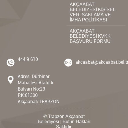
AKÇAABAT
BELEDİYESİ KİŞİSEL
VERİ SAKLAMA VE
İMHA POLİTİKASI
AKÇAABAT
BELEDİYESİ KVKK
BAŞVURU FORMU
444 9 610
akcaabat@akcaabat.bel.t
Adres: Dürbinar
Mahallesi Atatürk
Bulvarı No:23
P.K:61300
Akçaabat/TRABZON
© Trabzon Akçaabat
Belediyesi | Bütün Hakları
Saklıdır.