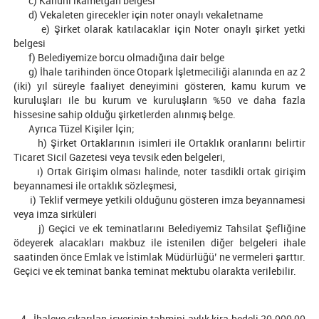
c) Kanuni ikametgâh belgesi
d) Vekaleten girecekler için noter onaylı vekaletname
e) Şirket olarak katılacaklar için Noter onaylı şirket yetki
belgesi
f) Belediyemize borcu olmadığına dair belge
g) İhale tarihinden önce Otopark İşletmeciliği alanında en az 2
(iki) yıl süreyle faaliyet deneyimini gösteren, kamu kurum ve
kuruluşları ile bu kurum ve kuruluşların %50 ve daha fazla
hissesine sahip olduğu şirketlerden alınmış belge.
Ayrıca Tüzel Kişiler İçin;
h) Şirket Ortaklarının isimleri ile Ortaklık oranlarını belirtir
Ticaret Sicil Gazetesi veya tevsik eden belgeleri,
ı) Ortak Girişim olması halinde, noter tasdikli ortak girişim
beyannamesi ile ortaklık sözleşmesi,
i) Teklif vermeye yetkili olduğunu gösteren imza beyannamesi
veya imza sirküleri
j) Geçici ve ek teminatlarını Belediyemiz Tahsilat Şefliğine
ödeyerek alacakları makbuz ile istenilen diğer belgeleri ihale
saatinden önce Emlak ve İstimlak Müdürlüğü’ ne vermeleri şarttır.
Geçici ve ek teminat banka teminat mektubu olarakta verilebilir.
4- İhaleye çıkarılan işyerinin tahmini aylık kira bedeli 20.000,00