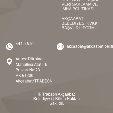
VERİ SAKLAMA VE
İMHA POLİTİKASI
AKÇAABAT
BELEDİYESİ KVKK
BAŞVURU FORMU
444 9 610
akcaabat@akcaabat.bel.t
Adres: Dürbinar
Mahallesi Atatürk
Bulvarı No:23
P.K:61300
Akçaabat/TRABZON
© Trabzon Akçaabat
Belediyesi | Bütün Hakları
Saklıdır.