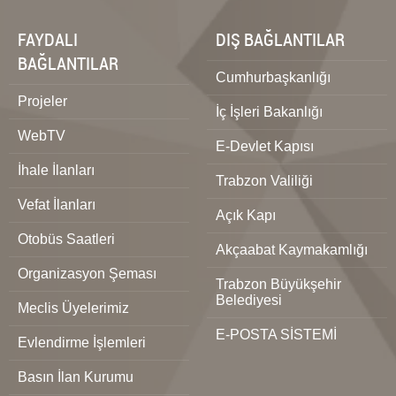
FAYDALI
DIŞ BAĞLANTILAR
BAĞLANTILAR
Cumhurbaşkanlığı
Projeler
İç İşleri Bakanlığı
WebTV
E-Devlet Kapısı
İhale İlanları
Trabzon Valiliği
Vefat İlanları
Açık Kapı
Otobüs Saatleri
Akçaabat Kaymakamlığı
Organizasyon Şeması
Trabzon Büyükşehir
Belediyesi
Meclis Üyelerimiz
E-POSTA SİSTEMİ
Evlendirme İşlemleri
Basın İlan Kurumu