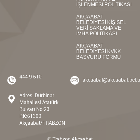
İŞLENMESİ POLİTİKASI
AKÇAABAT
BELEDİYESİ KİŞİSEL
VERİ SAKLAMA VE
İMHA POLİTİKASI
AKÇAABAT
BELEDİYESİ KVKK
BAŞVURU FORMU
444 9 610
akcaabat@akcaabat.bel.t
Adres: Dürbinar
Mahallesi Atatürk
Bulvarı No:23
P.K:61300
Akçaabat/TRABZON
© Trabzon Akçaabat