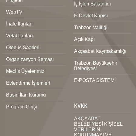
Projeler
İç İşleri Bakanlığı
WebTV
E-Devlet Kapısı
İhale İlanları
Trabzon Valiliği
Vefat İlanları
Açık Kapı
Otobüs Saatleri
Akçaabat Kaymakamlığı
Organizasyon Şeması
Trabzon Büyükşehir
Belediyesi
Meclis Üyelerimiz
E-POSTA SİSTEMİ
Evlendirme İşlemleri
Basın İlan Kurumu
KVKK
Program Girişi
AKÇAABAT
BELEDİYESİ KİŞİSEL
VERİLERİN
KORUNMASI VE