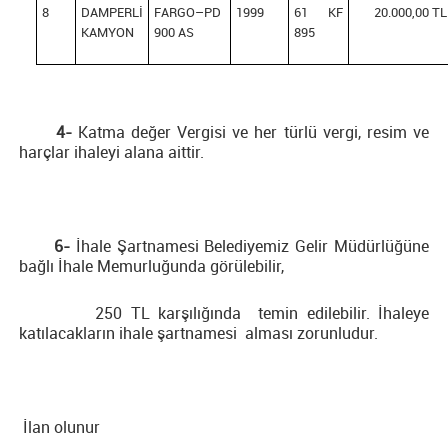
8
DAMPERLİ
FARGO–PD
1999
61 KF
20.000,00 TL
KAMYON
900 AS
895
4-
Katma değer Vergisi ve her türlü vergi, resim ve
harçlar ihaleyi alana aittir.
6-
İhale Şartnamesi Belediyemiz Gelir Müdürlüğüne
bağlı İhale Memurluğunda görülebilir,
250 TL karşılığında temin edilebilir. İhaleye
katılacakların ihale şartnamesi alması zorunludur.
İlan olunur