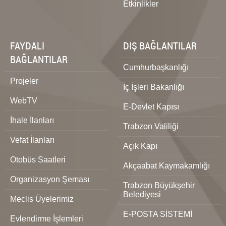
Etkinlikler
FAYDALI
DIŞ BAĞLANTILAR
BAĞLANTILAR
Cumhurbaşkanlığı
Projeler
İç İşleri Bakanlığı
WebTV
E-Devlet Kapısı
İhale İlanları
Trabzon Valiliği
Vefat İlanları
Açık Kapı
Otobüs Saatleri
Akçaabat Kaymakamlığı
Organizasyon Şeması
Trabzon Büyükşehir
Belediyesi
Meclis Üyelerimiz
E-POSTA SİSTEMİ
Evlendirme İşlemleri