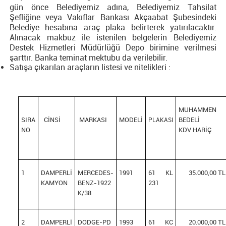
gün önce Belediyemiz adına, Belediyemiz Tahsilat
Şefliğine veya Vakıflar Bankası Akçaabat Şubesindeki
Belediye hesabına araç plaka belirterek yatırılacaktır.
Alınacak makbuz ile istenilen belgelerin Belediyemiz
Destek Hizmetleri Müdürlüğü Depo birimine verilmesi
şarttır. Banka teminat mektubu da verilebilir.
Satışa çıkarılan araçların listesi ve nitelikleri :
MUHAMMEN
SIRA
CİNSİ
MARKASI
MODELİ
BEDELİ
PLAKASI
NO
KDV HARİÇ
1
DAMPERLİ
MERCEDES-
1991
61 KL
35.000,00 TL
KAMYON
BENZ-1922
231
K/38
2
DAMPERLİ
DODGE-PD
1993
61 KC
20.000,00 TL