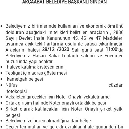
AKÇAABAT BELEDİYE BAŞKANLIĞINDAN
Belediyemiz birimlerinde kullanılan ve ekonomik ömrünü
dolduran aşağıdaki nitelikleri belirtilen araçların ; 2886
Sayılı Devlet İhale Kanununun 45, 46 ve 47 Maddeleri
uyarınca açık teklif arttırma usulü ile satışa çıkarılmıştır.
29/12 /2020
11:00
Araçların ihalesi
Salı günü saat
’da
Belediyemiz Hasan Saka Toplantı salonu ve Encümen
huzurunda yapılacaktır.
İhaleye katılmak isteyenlerin;
Tebligat için adres göstermesi
İkametgah belgesi
Nüfus cüzdan
fotoko
Vekaleten girecekler için Noter Onaylı vekaletname
Ortak girişim halinde Noter onaylı ortaklık belgesi
Şirket olarak katılacaklar için Noter Onaylı şirket yetki
belgesi
Belediyemize borcu olmadığına dair belge
Geçici teminatlar ve gerekli evraklar ihale gününden bir