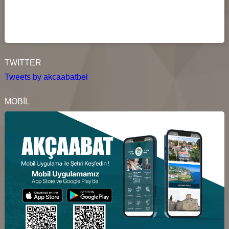
TWITTER
Tweets by akcaabatbel
MOBİL