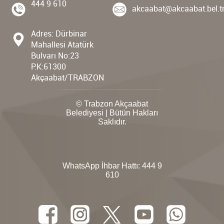
444 9 610
akcaabat@akcaabat.bel.t
Adres: Dürbinar
Mahallesi Atatürk
Bulvarı No:23
P.K:61300
Akçaabat/TRABZON
© Trabzon Akçaabat
Belediyesi | Bütün Hakları
Saklıdır.
WhatsApp İhbar Hattı:
444 9
610