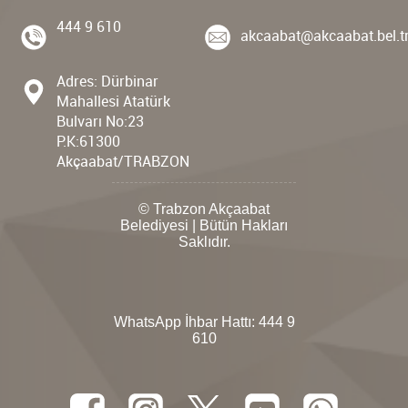
444 9 610
akcaabat@akcaabat.bel.t
Adres: Dürbinar
Mahallesi Atatürk
Bulvarı No:23
P.K:61300
Akçaabat/TRABZON
© Trabzon Akçaabat
Belediyesi | Bütün Hakları
Saklıdır.
WhatsApp İhbar Hattı:
444 9
610