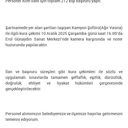
Personel Alım İlanı için toplam 212 kişi başvuru yaptı.
Şartnamede yer alan şartları taşıyan Kamyon Şoförü(Ağır Vasıta)
ile ilgili kura çekimi 10 Aralık 2025 Çarşamba günü saat 16.00’da
Erol Günaydın Sanat Merkezi’nde kamera karşısında ve noter
huzurunda yapılacaktır.
İlan ve başvuru süreçleri gibi kura çekimleri ile sözlü ve
uygulamalı sınavlarda tamamen şeffaflık, eşitlik, dürüstlük,
doğruluk, ehliyet ve liyakat hükümleri çerçevesinde
gerçekleştirilecektir.
Personel alımımızın belediyemize ve ilçemize hayırlar getirmesini
temenni ediyorum.