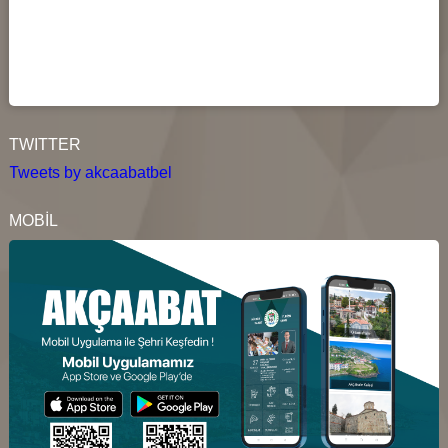
TWITTER
Tweets by akcaabatbel
MOBİL