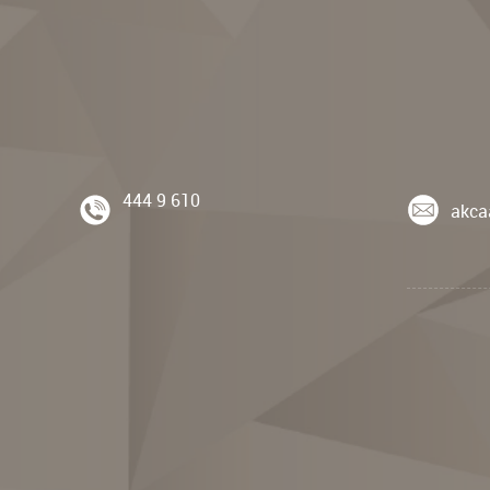
444 9 610
akca