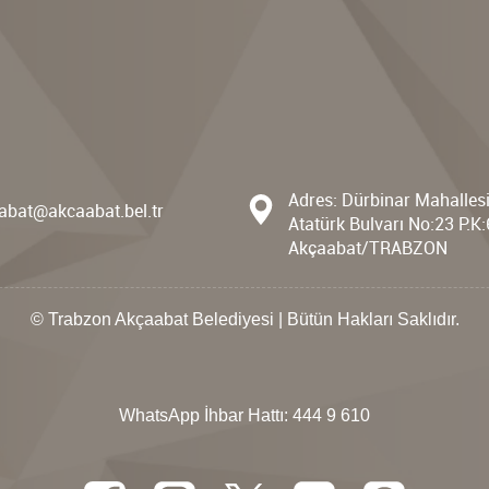
Adres: Dürbinar Mahalles
abat@akcaabat.bel.tr
Atatürk Bulvarı No:23 P.K
Akçaabat/TRABZON
© Trabzon Akçaabat Belediyesi | Bütün Hakları Saklıdır.
WhatsApp İhbar Hattı:
444 9 610