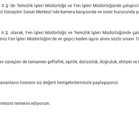
.Ş.'de Temizlik İşleri Müdürlüğü ve Fen İşleri Müdürlüğünde çalıştırıl
 Günaydın Sanat Merkezi’nde kamera karşısında ve noter huzurunda ya
A.Ş. olarak, Fen İşleri Müdürlüğü ve Temizlik İşleri Müdürlüğünde çal
iz Fen İşleri Müdürlüğün’de ve geçici beden işçisi alımı sözlü sınav
v süreçleri de tamamen şeffaflık, eşitlik, dürüstlük, doğruluk, ehliyet ve
nanların listesini siz değerli hemşehrilerimizle paylaşıyoruz.
tirmesini temenni ediyorum.