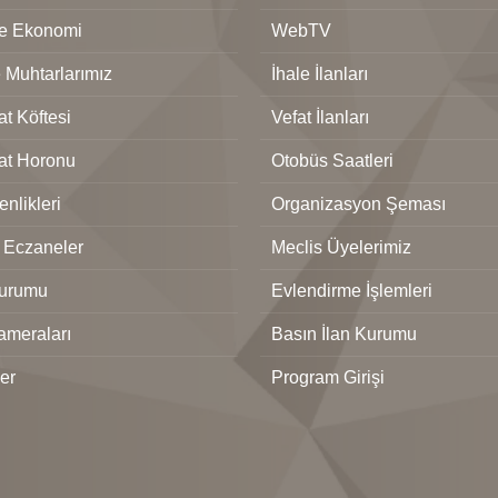
ve Ekonomi
WebTV
 Muhtarlarımız
İhale İlanları
t Köftesi
Vefat İlanları
at Horonu
Otobüs Saatleri
nlikleri
Organizasyon Şeması
 Eczaneler
Meclis Üyelerimiz
urumu
Evlendirme İşlemleri
ameraları
Basın İlan Kurumu
ler
Program Girişi