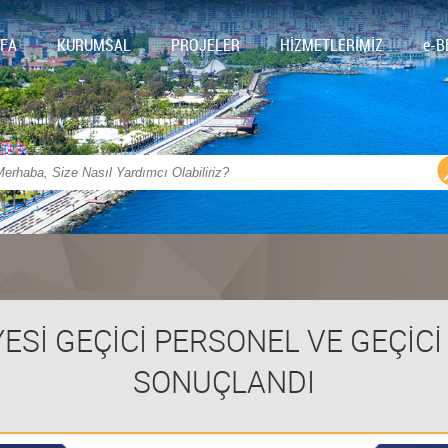
FA
KURUMSAL
PROJELER
HİZMETLERİMİZ
e-B
Sİ GEÇİCİ PERSONEL VE GEÇİCİ 
SONUÇLANDI