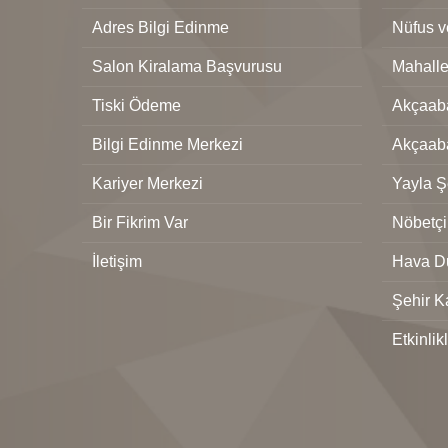
Adres Bilgi Edinme
Nüfus 
Salon Kiralama Başvurusu
Mahalle
Tiski Ödeme
Akçaaba
Bilgi Edinme Merkezi
Akçaab
Kariyer Merkezi
Yayla Şe
Bir Fikrim Var
Nöbetçi
İletişim
Hava D
Şehir K
Etkinlik