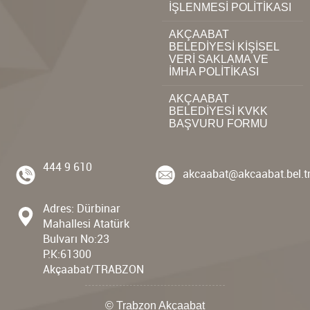
İŞLENMESİ POLİTİKASI
AKÇAABAT
BELEDİYESİ KİŞİSEL
VERİ SAKLAMA VE
İMHA POLİTİKASI
AKÇAABAT
BELEDİYESİ KVKK
BAŞVURU FORMU
444 9 610
akcaabat@akcaabat.bel.t
Adres: Dürbinar
Mahallesi Atatürk
Bulvarı No:23
P.K:61300
Akçaabat/TRABZON
© Trabzon Akçaabat