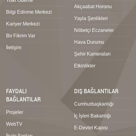
Tiski Ödeme
Akçaabat Horonu
Bilgi Edinme Merkezi
Yayla Şenlikleri
Kariyer Merkezi
Nöbetçi Eczaneler
Bir Fikrim Var
Hava Durumu
İletişim
Şehir Kameraları
Etkinlikler
FAYDALI
DIŞ BAĞLANTILAR
BAĞLANTILAR
Cumhurbaşkanlığı
Projeler
İç İşleri Bakanlığı
WebTV
E-Devlet Kapısı
İhale İlanları