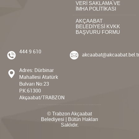
VERİ SAKLAMA VE
İMHA POLİTİKASI
AKÇAABAT
BELEDİYESİ KVKK
BAŞVURU FORMU
444 9 610
akcaabat@akcaabat.bel.t
Adres: Dürbinar
Mahallesi Atatürk
Bulvarı No:23
P.K:61300
Akçaabat/TRABZON
© Trabzon Akçaabat
Belediyesi | Bütün Hakları
Saklıdır.