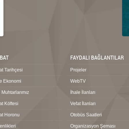
BAT
FAYDALI BAĞLANTILAR
t Tarihçesi
Projeler
ve Ekonomi
WebTV
 Muhtarlarımız
İhale İlanları
t Köftesi
Vefat İlanları
at Horonu
Otobüs Saatleri
nlikleri
Organizasyon Şeması