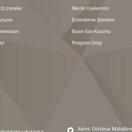
 Eczaneler
Meclis Üyelerimiz
urumu
Evlendirme İşlemleri
ameraları
Basın İlan Kurumu
ler
Program Girişi
Adres: Dürbinar Mahalles
abat@akcaabat.bel.tr