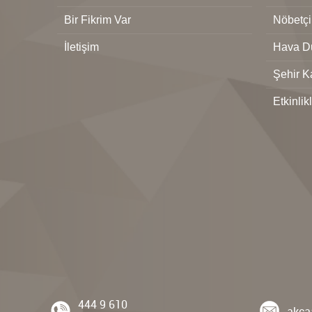
Bir Fikrim Var
Nöbetçi
İletişim
Hava D
Şehir K
Etkinlik
444 9 610
akca