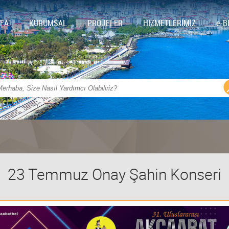
FA
KURUMSAL
PROJELER
HİZMETLERİMİZ
e-B
23 Temmuz Onay Şahin Konseri