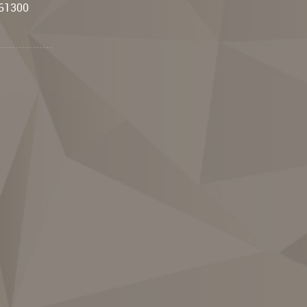
:61300