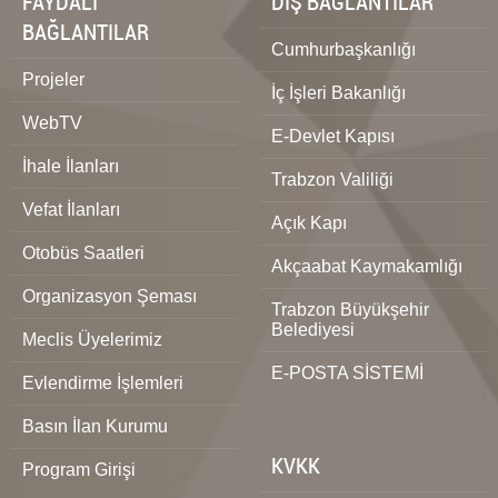
FAYDALI
DIŞ BAĞLANTILAR
BAĞLANTILAR
Cumhurbaşkanlığı
Projeler
İç İşleri Bakanlığı
WebTV
E-Devlet Kapısı
İhale İlanları
Trabzon Valiliği
Vefat İlanları
Açık Kapı
Otobüs Saatleri
Akçaabat Kaymakamlığı
Organizasyon Şeması
Trabzon Büyükşehir
Belediyesi
Meclis Üyelerimiz
E-POSTA SİSTEMİ
Evlendirme İşlemleri
Basın İlan Kurumu
KVKK
Program Girişi