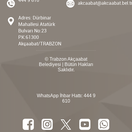
akcaabat@akcaabat.bel.t
Adres: Dürbinar
Mahallesi Atatürk
Bulvarı No:23
P.K:61300
Akçaabat/TRABZON
© Trabzon Akçaabat
Belediyesi | Bütün Hakları
Saklıdır.
WhatsApp İhbar Hattı:
444 9
610