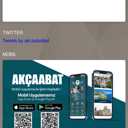
TWITTER
Tweets by akcaabatbel
MOBİL