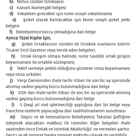
b)
Nüfus cüzdan fotokopisi
c)
Kanuni ikametgâh belgesi
d)
Vekaleten girecekler için noter onaylı vekaletname
e)
Şirket olarak katılacaklar için Noter onaylı şirket yetki
belgesi
f)
Belediyemize borcu olmadığına dair belge
Ayrıca Tüzel Kişiler İçin;
g)
Şirket Ortaklarının isimleri ile Ortaklık oranlarını belirtir
Ticaret Sicil Gazetesi veya tevsik eden belgeleri,
h)
Ortak Girişim olması halinde, noter tasdikli ortak girişim
beyannamesi ile ortaklık sözleşmesi,
i)
Teklif vermeye yetkili olduğunu gösteren imza beyannamesi
veya imza sirküleri
j)
Vergi Dairesinden ihale tarihi itibari ile son bir ay içerisinde
alınmış vadesi geçmiş borcu bulunmadığına dair belge
k)
SGK dan ihale tarihi itibari ile son bir ay içerisinde alınmış
vadesi geçmiş borcu bulunmadığına dair belge
l)
5 (beş) yıl otel işletmeciliği yaptığına dair bir belge veya
franchise otellerle yapacağına dair taahhütnamenin sunulması
m)
Geçici ve ek teminatlarını Belediyemiz Tahsilat Şefliğine
ödeyerek alacakları makbuz ile istenilen diğer belgeleri ihale
saatinden önce Emlak ve İstimlak Müdürlüğü’ ne vermeleri şarttır.
Geçici ve ek teminat banka teminat mektubu olarak da verilebilir.