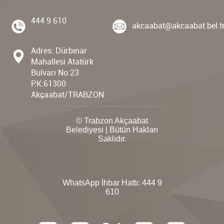
444 9 610
akcaabat@akcaabat.bel.t
Adres: Dürbinar
Mahallesi Atatürk
Bulvarı No:23
P.K:61300
Akçaabat/TRABZON
© Trabzon Akçaabat
Belediyesi | Bütün Hakları
Saklıdır.
WhatsApp İhbar Hattı:
444 9
610