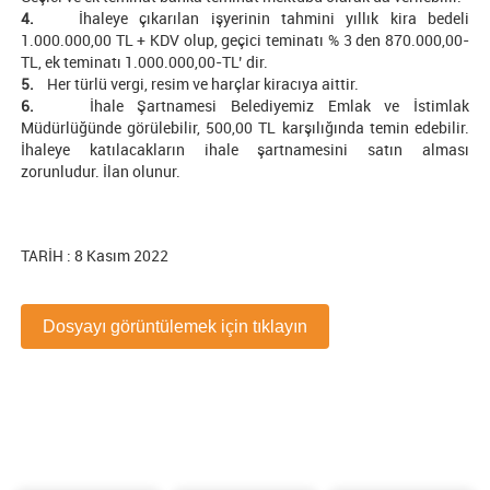
4.
İhaleye çıkarılan işyerinin tahmini yıllık kira bedeli
1.000.000,00 TL + KDV olup, geçici teminatı % 3 den 870.000,00-
TL, ek teminatı 1.000.000,00-TL’ dir.
5.
Her türlü vergi, resim ve harçlar kiracıya aittir.
6.
İhale Şartnamesi Belediyemiz Emlak ve İstimlak
Müdürlüğünde görülebilir, 500,00 TL karşılığında temin edebilir.
İhaleye katılacakların ihale şartnamesini satın alması
zorunludur. İlan olunur.
TARİH : 8 Kasım 2022
Dosyayı görüntülemek için tıklayın