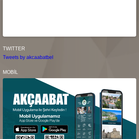
TWITTER
Tweets by akcaabatbel
MOBİL