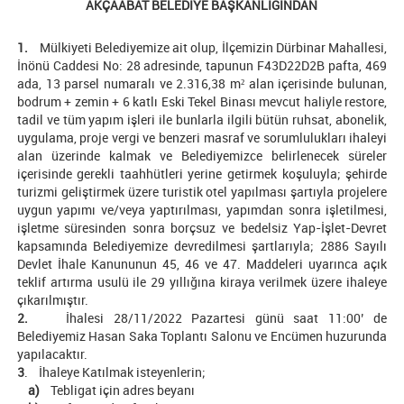
AKÇAABAT BELEDİYE BAŞKANLIĞINDAN
1.
Mülkiyeti Belediyemize ait olup, İlçemizin Dürbinar Mahallesi,
İnönü Caddesi No: 28 adresinde, tapunun F43D22D2B pafta, 469
ada, 13 parsel numaralı ve 2.316,38 m² alan içerisinde bulunan,
bodrum + zemin + 6 katlı Eski Tekel Binası mevcut haliyle restore,
tadil ve tüm yapım işleri ile bunlarla ilgili bütün ruhsat, abonelik,
uygulama, proje vergi ve benzeri masraf ve sorumlulukları ihaleyi
alan üzerinde kalmak ve Belediyemizce belirlenecek süreler
içerisinde gerekli taahhütleri yerine getirmek koşuluyla; şehirde
turizmi geliştirmek üzere turistik otel yapılması şartıyla projelere
uygun yapımı ve/veya yaptırılması, yapımdan sonra işletilmesi,
işletme süresinden sonra borçsuz ve bedelsiz Yap-İşlet-Devret
kapsamında Belediyemize devredilmesi şartlarıyla; 2886 Sayılı
Devlet İhale Kanununun 45, 46 ve 47. Maddeleri uyarınca açık
teklif artırma usulü ile 29 yıllığına kiraya verilmek üzere ihaleye
çıkarılmıştır.
2.
İhalesi 28/11/2022 Pazartesi günü saat 11:00’ de
Belediyemiz Hasan Saka Toplantı Salonu ve Encümen huzurunda
yapılacaktır.
3
. İhaleye Katılmak isteyenlerin;
a)
Tebligat için adres beyanı