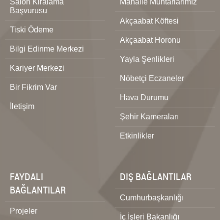
Salon Kiralama
Mahalle Muhtarlarımız
Başvurusu
Akçaabat Köftesi
Tiski Ödeme
Akçaabat Horonu
Bilgi Edinme Merkezi
Yayla Şenlikleri
Kariyer Merkezi
Nöbetçi Eczaneler
Bir Fikrim Var
Hava Durumu
İletişim
Şehir Kameraları
Etkinlikler
FAYDALI
DIŞ BAĞLANTILAR
BAĞLANTILAR
Cumhurbaşkanlığı
Projeler
İç İşleri Bakanlığı