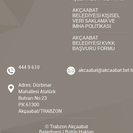
AKÇAABAT
BELEDİYESİ KİŞİSEL
VERİ SAKLAMA VE
İMHA POLİTİKASI
AKÇAABAT
BELEDİYESİ KVKK
BAŞVURU FORMU
444 9 610
akcaabat@akcaabat.bel.t
Adres: Dürbinar
Mahallesi Atatürk
Bulvarı No:23
P.K:61300
Akçaabat/TRABZON
© Trabzon Akçaabat
Belediyesi | Bütün Hakları